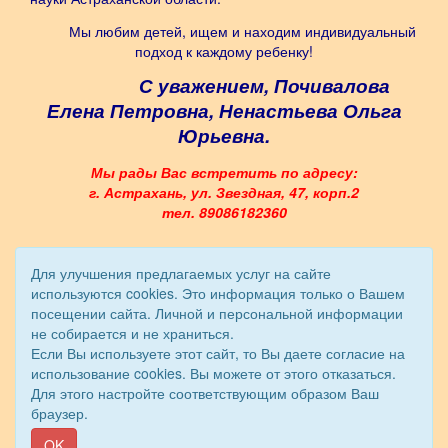
Мы любим детей, ищем и находим индивидуальный
подход к каждому ребенку!
С уважением, Почивалова
Елена Петровна, Ненастьева Ольга
Юрьевна.
Мы рады Вас встретить по адресу:
г. Астрахань, ул. Звездная, 47, корп.2
тел. 89086182360
Для улучшения предлагаемых услуг на сайте
используются cookies. Это информация только о Вашем
посещении сайта. Личной и персональной информации
не собирается и не храниться.
Если Вы используете этот сайт, то Вы даете согласие на
использование cookies. Вы можете от этого отказаться.
Для этого настройте соответствующим образом Ваш
браузер.
© 2013 - 2026 Школа раннего развития. Все права защищены.
Сайт создан при поддержке «
Информационная сеть RD
»
OK