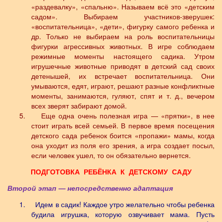
«раздевалку», «спальню». Называем всё это «детским
садом». Выбираем участников-зверушек:
«воспитательница», «дети», фигурку самого ребенка и
др. Только не выбираем на роль воспитательницы
фигурки агрессивных животных. В игре соблюдаем
режимные моменты настоящего садика. Утром
игрушечные животные приводят в детский сад своих
детенышей, их встречает воспитательница. Они
умываются, едят, играют, решают разные конфликтные
моменты, занимаются, гуляют, спят и т. д., вечером
всех зверят забирают домой.
5.
Еще одна очень полезная игра — «прятки», в нее
стоит играть всей семьей. В первое время посещения
детского сада ребенок боится «пропажи» мамы, когда
она уходит из поля его зрения, а игра создает посыл,
если человек ушел, то он обязательно вернется.
ПОДГОТОВКА
РЕБЁНКА
К
ДЕТСКОМУ
САДУ
Второй этап — непосредственно адаптация
1.
Идем в садик! Каждое утро желательно чтобы ребенка
будила игрушка, которую озвучивает мама. Пусть