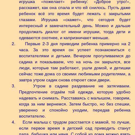
игрушка «пожелает» ребенку: «Доброе утро!»,
расскажет, как она спала и что ей снилось. Пусть даже
ребенок всё это время будет лежать с закрытыми
глазами. Игрушка «скажет», что сегодня будет
интересный и замечательный день. Можно и дальше
продолжать диалог от имени игрушки, тогда дети и
одеваются охотнее, и капризничают меньше.
2.
Первые 2-3 дня приводим ребенка примерно на 2
часа. За это время он успеет познакомиться с
воспитателями и детьми. Вечером прогуливаемся до
садика и показываем, что на ночь он закрылся, все
люди, которые там работают, ушли домой, и детишки
сейчас тоже дома со своими любимыми родителями, а
завтра утром садик снова откроет свои двери.
3.
Утром в садике раздевание не затягиваем.
Предпочтение отдаём той одежде, которую удобно
надевать и снимать. Расставаясь с малышом, говорим,
когда за ним вернемся. Затем быстро, но без спешки,
уверенно и спокойно уходим, передав ребенка
воспитателю.
4.
Если малыш с трудом расстается с мамой, то лучше,
если первое время в детский сад приводить станут
папа, бабушка или няня. С собой из дома можно взять