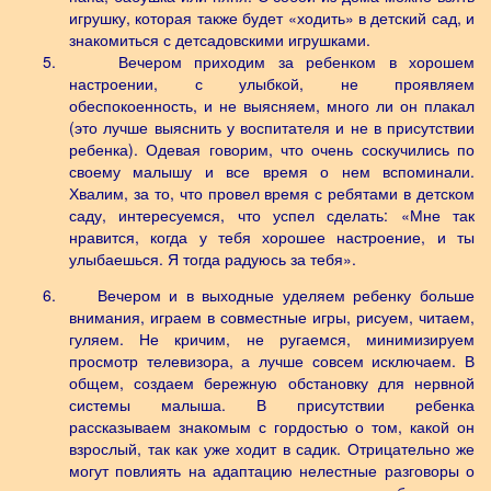
игрушку, которая также будет «ходить» в детский сад, и
знакомиться с детсадовскими игрушками.
5.
Вечером приходим за ребенком в хорошем
настроении, с улыбкой, не проявляем
обеспокоенность, и не выясняем, много ли он плакал
(это лучше выяснить у воспитателя и не в присутствии
ребенка). Одевая говорим, что очень соскучились по
своему малышу и все время о нем вспоминали.
Хвалим, за то, что провел время с ребятами в детском
саду, интересуемся, что успел сделать: «Мне так
нравится, когда у тебя хорошее настроение, и ты
улыбаешься. Я тогда радуюсь за тебя».
6.
Вечером и в выходные уделяем ребенку больше
внимания, играем в совместные игры, рисуем, читаем,
гуляем. Не кричим, не ругаемся, минимизируем
просмотр телевизора, а лучше совсем исключаем. В
общем, создаем бережную обстановку для нервной
системы малыша. В присутствии ребенка
рассказываем знакомым с гордостью о том, какой он
взрослый, так как уже ходит в садик. Отрицательно же
могут повлиять на адаптацию нелестные разговоры о