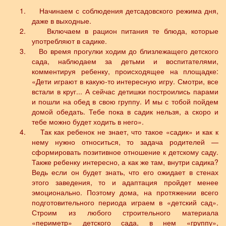
1.
Начинаем с соблюдения детсадовского режима дня,
даже в выходные.
2.
Включаем в рацион питания те блюда, которые
употребляют в садике.
3.
Во время прогулки ходим до близлежащего детского
сада, наблюдаем за детьми и воспитателями,
комментируя ребенку, происходящее на площадке:
«Дети играют в какую-то интересную игру. Смотри, все
встали в круг... А сейчас детишки построились парами
и пошли на обед в свою группу. И мы с тобой пойдем
домой обедать. Тебе пока в садик нельзя, а скоро и
тебе можно будет ходить в него».
4.
Так как ребенок не знает, что такое «садик» и как к
нему нужно относиться, то задача родителей —
сформировать позитивное отношение к детскому саду.
Также ребенку интересно, а как же там, внутри садика?
Ведь если он будет знать, что его ожидает в стенах
этого заведения, то и адаптация пройдет менее
эмоционально. Поэтому дома, на протяжении всего
подготовительного периода играем в «детский сад».
Строим из любого строительного материала
«периметр» детского сада, в нем «группу»,